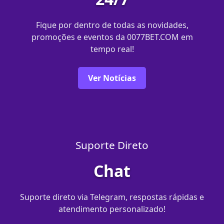
Fique por dentro de todas as novidades,
promoções e eventos da 0077BET.COM em
tempo real!
Ver Notícias
Suporte Direto
Chat
Suporte direto via Telegram, respostas rápidas e
atendimento personalizado!