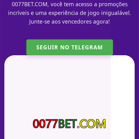
0077BET.COM, você tem acesso a promoções
incríveis e uma experiência de jogo inigualável.
Junte-se aos vencedores agora!
SEGUIR NO TELEGRAM