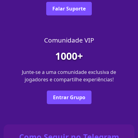
Falar Suporte
Comunidade VIP
1000+
Junte-se a uma comunidade exclusiva de
jogadores e compartilhe experiências!
Entrar Grupo
Como Seguir no Telegram