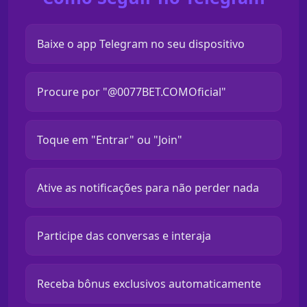
Baixe o app Telegram no seu dispositivo
Procure por "@0077BET.COMOficial"
Toque em "Entrar" ou "Join"
Ative as notificações para não perder nada
Participe das conversas e interaja
Receba bônus exclusivos automaticamente