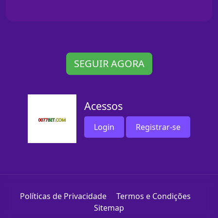
SEGUIR AGORA
Acessos
Login
Registrar-se
Políticas de Privacidade
Termos e Condições
Sitemap