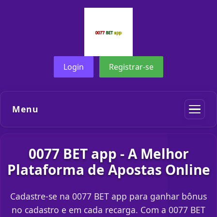
Login
Registrar-se
Menu
0077 BET app - A Melhor
Plataforma de Apostas Online
Cadastre-se na 0077 BET app para ganhar bônus
no cadastro e em cada recarga. Com a 0077 BET