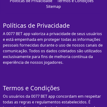
Políticas de Privacidade
Termos e Condições
Sitemap
Políticas de Privacidade
A 0077 BET app valoriza a privacidade de seus usuários
e está empenhada em proteger todas as informações
pessoais fornecidas durante o uso de nossos canais de
comunicação. Todos os dados coletados são utilizados
exclusivamente para fins de melhoria contínua da
experiência de nossos jogadores.
Termos e Condições
Os usuários da 0077 BET app concordam em respeitar
todas as regras e regulamentos estabelecidos. É