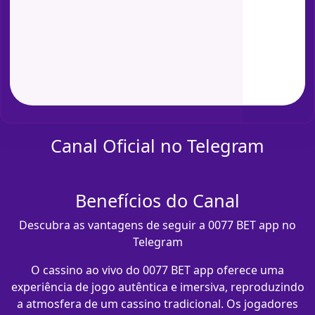
Canal Oficial no Telegram
Benefícios do Canal
Descubra as vantagens de seguir a 0077 BET app no
Telegram
O cassino ao vivo do 0077 BET app oferece uma
experiência de jogo autêntica e imersiva, reproduzindo
a atmosfera de um cassino tradicional. Os jogadores