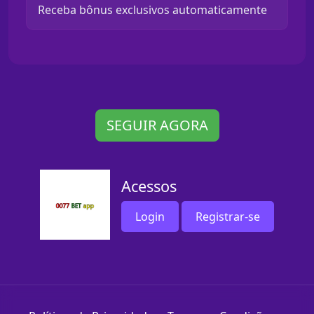
Receba bônus exclusivos automaticamente
SEGUIR AGORA
Acessos
Login
Registrar-se