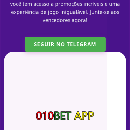
você tem acesso a promoções incríveis e uma
experiência de jogo inigualável. Junte-se aos
vencedores agora!
SEGUIR NO TELEGRAM