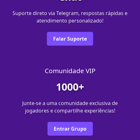
Suporte direto via Telegram, respostas rápidas e
atendimento personalizado!
Falar Suporte
Comunidade VIP
1000+
Junte-se a uma comunidade exclusiva de
jogadores e compartilhe experiências!
Entrar Grupo