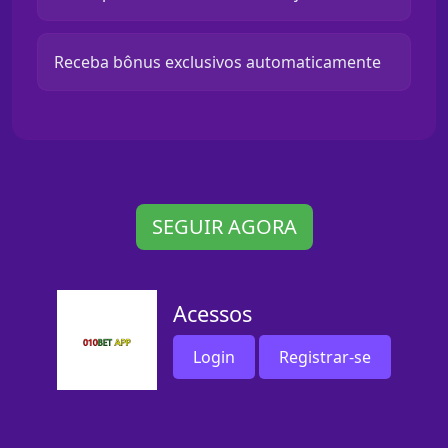
Receba bônus exclusivos automaticamente
SEGUIR AGORA
Acessos
Login
Registrar-se