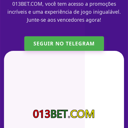
013BET.COM, você tem acesso a promoções
incríveis e uma experiência de jogo inigualável.
Junte-se aos vencedores agora!
SEGUIR NO TELEGRAM