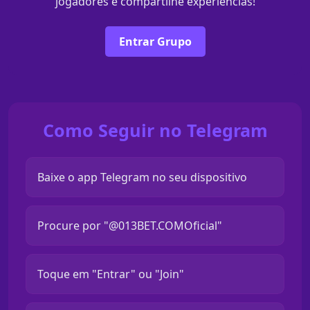
jogadores e compartilhe experiências!
Entrar Grupo
Como Seguir no Telegram
Baixe o app Telegram no seu dispositivo
Procure por "@013BET.COMOficial"
Toque em "Entrar" ou "Join"