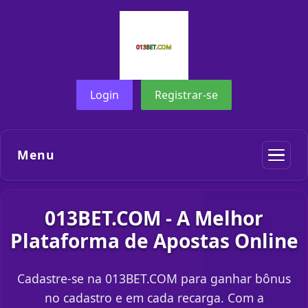
Login
Registrar-se
Menu
013BET.COM - A Melhor
Plataforma de Apostas Online
Cadastre-se na 013BET.COM para ganhar bônus
no cadastro e em cada recarga. Com a