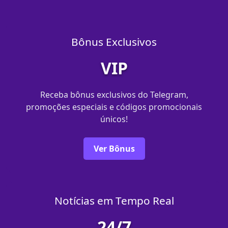
Bônus Exclusivos
VIP
Receba bônus exclusivos do Telegram,
promoções especiais e códigos promocionais
únicos!
Ver Bônus
Notícias em Tempo Real
24/7