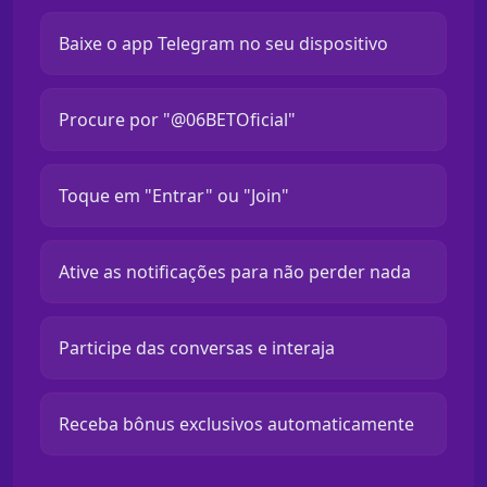
Baixe o app Telegram no seu dispositivo
Procure por "@06BETOficial"
Toque em "Entrar" ou "Join"
Ative as notificações para não perder nada
Participe das conversas e interaja
Receba bônus exclusivos automaticamente