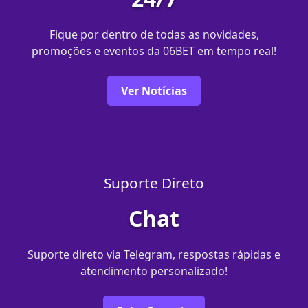
Fique por dentro de todas as novidades,
promoções e eventos da 06BET em tempo real!
Ver Notícias
Suporte Direto
Chat
Suporte direto via Telegram, respostas rápidas e
atendimento personalizado!