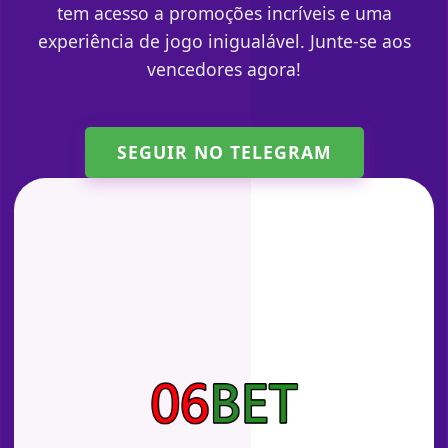
tem acesso a promoções incríveis e uma
experiência de jogo inigualável. Junte-se aos
vencedores agora!
SEGUIR NO TELEGRAM