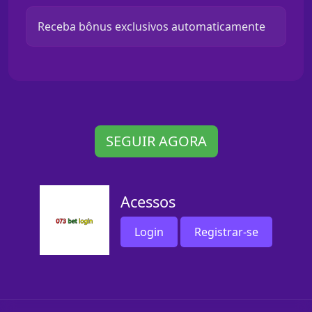
Receba bônus exclusivos automaticamente
SEGUIR AGORA
Acessos
Login
Registrar-se