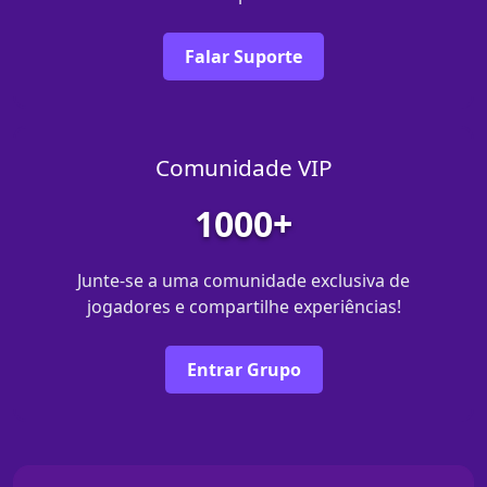
Falar Suporte
Comunidade VIP
1000+
Junte-se a uma comunidade exclusiva de
jogadores e compartilhe experiências!
Entrar Grupo