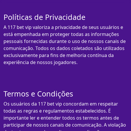
Políticas de Privacidade
A 117 bet vip valoriza a privacidade de seus usuários e
está empenhada em proteger todas as informações
pessoais fornecidas durante o uso de nossos canais de
comunicação. Todos os dados coletados são utilizados
exclusivamente para fins de melhoria contínua da
experiência de nossos jogadores.
Termos e Condições
Os usuários da 117 bet vip concordam em respeitar
todas as regras e regulamentos estabelecidos. É
importante ler e entender todos os termos antes de
participar de nossos canais de comunicação. A violação