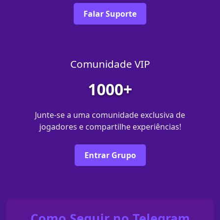
Falar Suporte
Comunidade VIP
1000+
Junte-se a uma comunidade exclusiva de
jogadores e compartilhe experiências!
Entrar Grupo
Como Seguir no Telegram