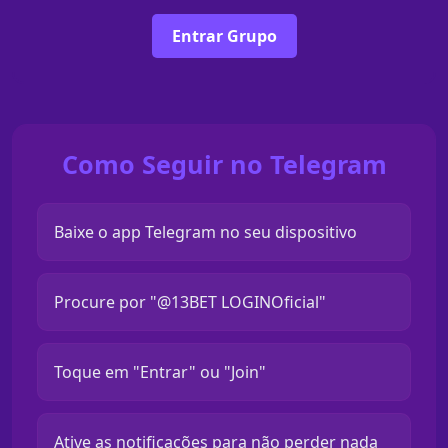
Entrar Grupo
Como Seguir no Telegram
Baixe o app Telegram no seu dispositivo
Procure por "@13BET LOGINOficial"
Toque em "Entrar" ou "Join"
Ative as notificações para não perder nada