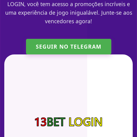
LOGIN, você tem acesso a promoções incríveis e
uma experiência de jogo inigualável. Junte-se aos
vencedores agora!
SEGUIR NO TELEGRAM