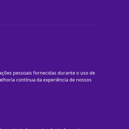
ações pessoais fornecidas durante o uso de
elhoria contínua da experiência de nossos