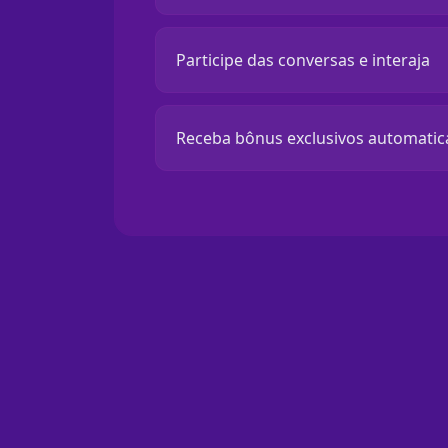
Participe das conversas e interaja
Receba bônus exclusivos automati