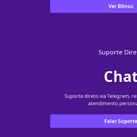
Ver Bônus
Suporte Dire
Cha
Suporte direto via Telegram, r
atendimento persona
Falar Suport