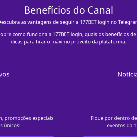
Benefícios do Canal
escubra as vantagens de seguir a 177BET login no Telegr
obre como funciona a 177BET login, quais os benefícios de se
dicas para tirar o máximo proveito da plataforma.
vos
Notíci
m, promoções especiais
Fique por dentro d
s únicos!
eventos da 1