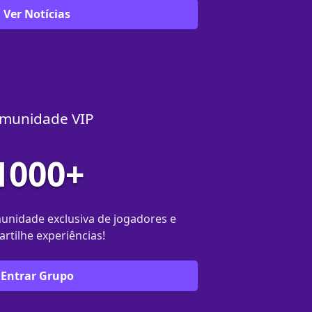
Ver Notícias
munidade VIP
1000+
unidade exclusiva de jogadores e
rtilhe experiências!
Entrar Grupo