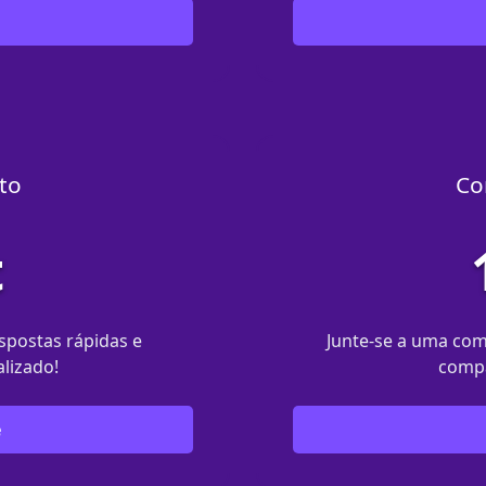
to
Co
t
espostas rápidas e
Junte-se a uma com
lizado!
compa
e