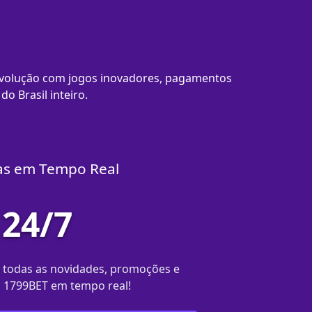
evolução com jogos inovadores, pagamentos
 Brasil inteiro.
as em Tempo Real
24/7
e todas as novidades, promoções e
 1799BET em tempo real!