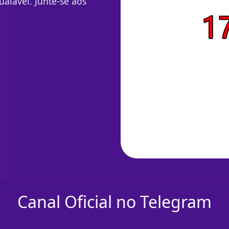
ualável. Junte-se aos
Canal Oficial no Telegram