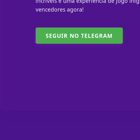
incríveis e uma experiência de jogo inig
vencedores agora!
SEGUIR NO TELEGRAM