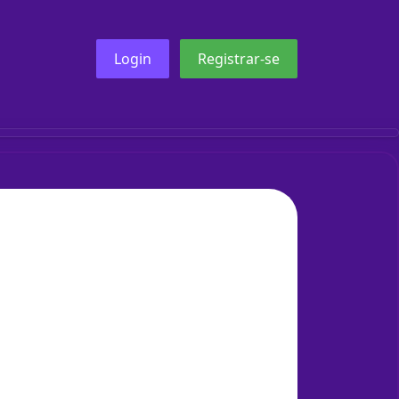
Login
Registrar-se