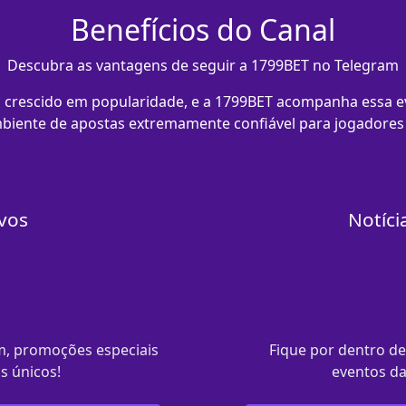
Benefícios do Canal
Descubra as vantagens de seguir a 1799BET no Telegram
crescido em popularidade, e a 1799BET acompanha essa 
biente de apostas extremamente confiável para jogadores do
vos
Notíci
m, promoções especiais
Fique por dentro d
s únicos!
eventos da