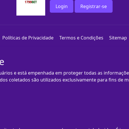
Login
Registrar-se
Políticas de Privacidade
Termos e Condições
Sitemap
de
suários e está empenhada em proteger todas as informaçõe
os coletados são utilizados exclusivamente para fins de m