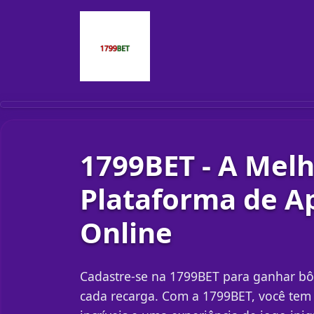
1799BET - A Mel
Plataforma de A
Online
Cadastre-se na 1799BET para ganhar bô
cada recarga. Com a 1799BET, você tem