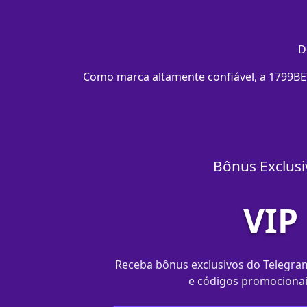
D
Como marca altamente confiável, a 1799BET
Bônus Exclusi
VIP
Receba bônus exclusivos do Telegra
e códigos promocionai