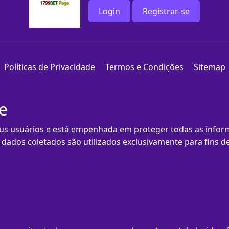
Login
Registrar-se
Políticas de Privacidade
Termos e Condições
Sitemap
de
seus usuários e está empenhada em proteger todas as infor
dados coletados são utilizados exclusivamente para fins d