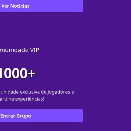
Ver Notícias
munidade VIP
1000+
unidade exclusiva de jogadores e
rtilhe experiências!
Entrar Grupo