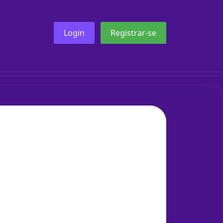
Login
Registrar-se