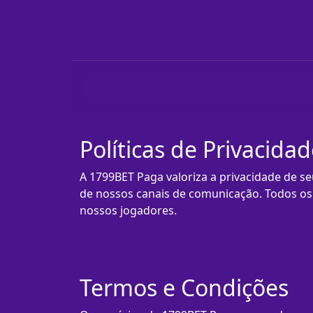
Políticas de Privacida
A 1799BET Paga valoriza a privacidade de 
de nossos canais de comunicação. Todos os 
nossos jogadores.
Termos e Condições