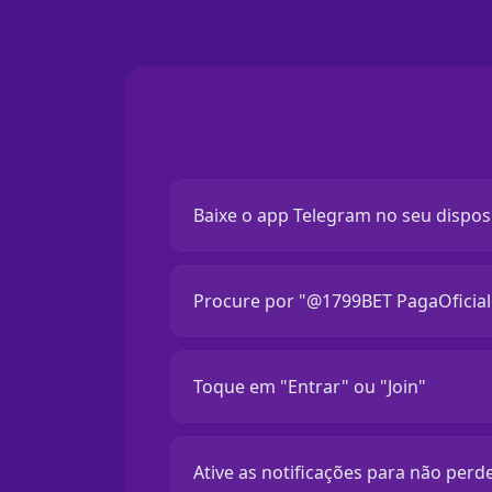
Baixe o app Telegram no seu disposi
Procure por "@1799BET PagaOficial
Toque em "Entrar" ou "Join"
Ative as notificações para não perd