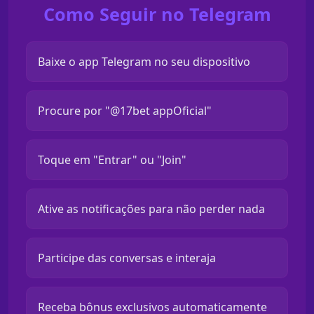
Como Seguir no Telegram
Baixe o app Telegram no seu dispositivo
Procure por "@17bet appOficial"
Toque em "Entrar" ou "Join"
Ative as notificações para não perder nada
Participe das conversas e interaja
Receba bônus exclusivos automaticamente