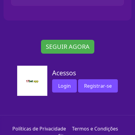
SEGUIR AGORA
Acessos
Login
Registrar-se
Políticas de Privacidade
Termos e Condições