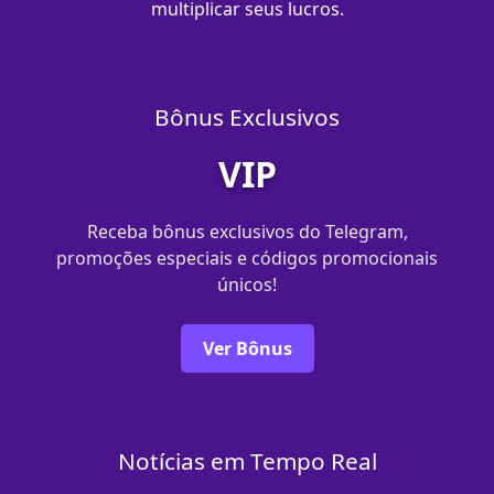
multiplicar seus lucros.
Bônus Exclusivos
VIP
Receba bônus exclusivos do Telegram,
promoções especiais e códigos promocionais
únicos!
Ver Bônus
Notícias em Tempo Real