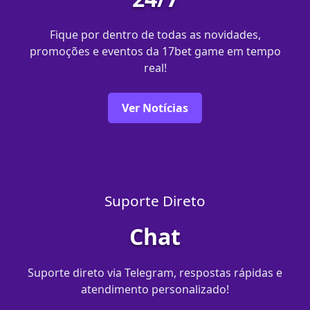
Fique por dentro de todas as novidades,
promoções e eventos da 17bet game em tempo
real!
Ver Notícias
Suporte Direto
Chat
Suporte direto via Telegram, respostas rápidas e
atendimento personalizado!