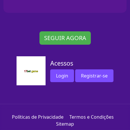
SEGUIR AGORA
Acessos
Login
Registrar-se
Políticas de Privacidade
Termos e Condições
Sitemap