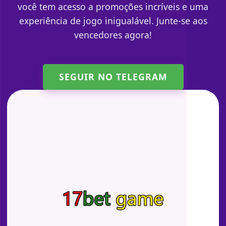
você tem acesso a promoções incríveis e uma
experiência de jogo inigualável. Junte-se aos
vencedores agora!
SEGUIR NO TELEGRAM