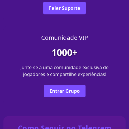
Falar Suporte
Comunidade VIP
1000+
Junte-se a uma comunidade exclusiva de
jogadores e compartilhe experiências!
Entrar Grupo
Como Seguir no Telegram