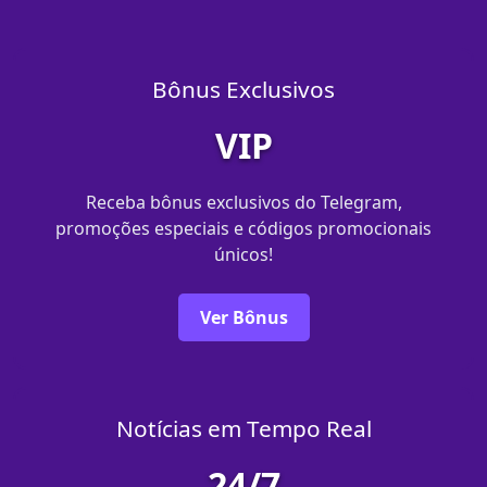
Bônus Exclusivos
VIP
Receba bônus exclusivos do Telegram,
promoções especiais e códigos promocionais
únicos!
Ver Bônus
Notícias em Tempo Real
24/7