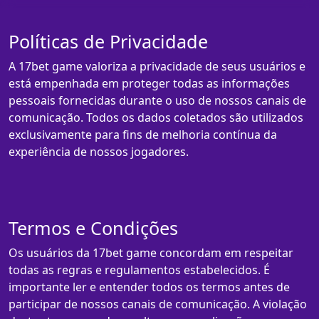
Políticas de Privacidade
A 17bet game valoriza a privacidade de seus usuários e
está empenhada em proteger todas as informações
pessoais fornecidas durante o uso de nossos canais de
comunicação. Todos os dados coletados são utilizados
exclusivamente para fins de melhoria contínua da
experiência de nossos jogadores.
Termos e Condições
Os usuários da 17bet game concordam em respeitar
todas as regras e regulamentos estabelecidos. É
importante ler e entender todos os termos antes de
participar de nossos canais de comunicação. A violação