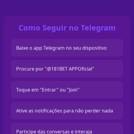
Como Seguir no Telegram
Baixe o app Telegram no seu dispositivo
Procure por "@181BET APPOficial"
Toque em "Entrar" ou "Join"
Ative as notificações para não perder nada
Participe das conversas e interaja