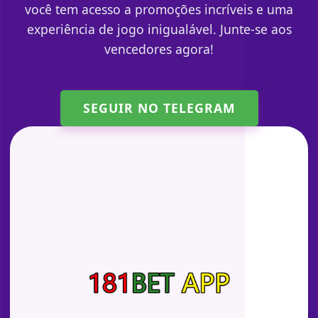
você tem acesso a promoções incríveis e uma
experiência de jogo inigualável. Junte-se aos
vencedores agora!
SEGUIR NO TELEGRAM