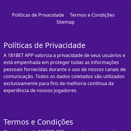
Políticas de Privacidade
Termos e Condições
Sitemap
Políticas de Privacidade
A 181BET APP valoriza a privacidade de seus usuários e
está empenhada em proteger todas as informações
pessoais fornecidas durante o uso de nossos canais de
comunicação. Todos os dados coletados são utilizados
exclusivamente para fins de melhoria contínua da
experiência de nossos jogadores.
Termos e Condições