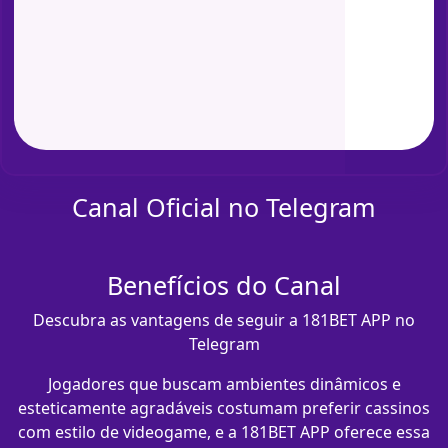
Canal Oficial no Telegram
Benefícios do Canal
Descubra as vantagens de seguir a 181BET APP no
Telegram
Jogadores que buscam ambientes dinâmicos e
esteticamente agradáveis costumam preferir cassinos
com estilo de videogame, e a 181BET APP oferece essa