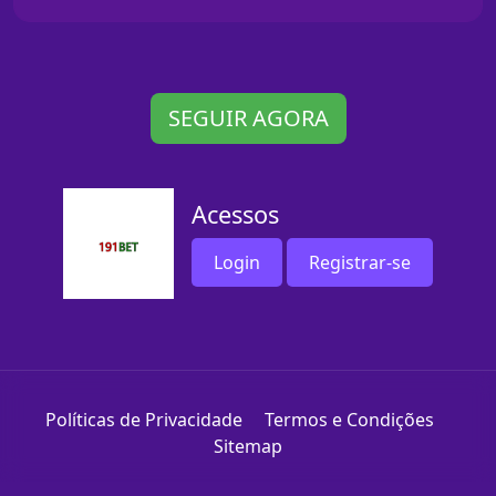
SEGUIR AGORA
Acessos
Login
Registrar-se
Políticas de Privacidade
Termos e Condições
Sitemap