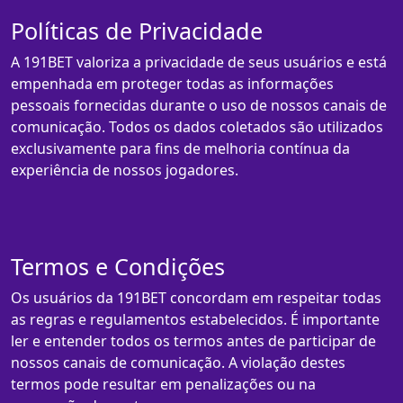
Políticas de Privacidade
A 191BET valoriza a privacidade de seus usuários e está
empenhada em proteger todas as informações
pessoais fornecidas durante o uso de nossos canais de
comunicação. Todos os dados coletados são utilizados
exclusivamente para fins de melhoria contínua da
experiência de nossos jogadores.
Termos e Condições
Os usuários da 191BET concordam em respeitar todas
as regras e regulamentos estabelecidos. É importante
ler e entender todos os termos antes de participar de
nossos canais de comunicação. A violação destes
termos pode resultar em penalizações ou na