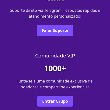
Suporte direto via Telegram, respostas rápidas e
atendimento personalizado!
Falar Suporte
Comunidade VIP
1000+
Junte-se a uma comunidade exclusiva de
jogadores e compartilhe experiências!
Entrar Grupo