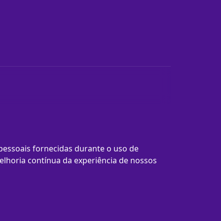
pessoais fornecidas durante o uso de
elhoria contínua da experiência de nossos