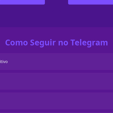
Como Seguir no Telegram
tivo