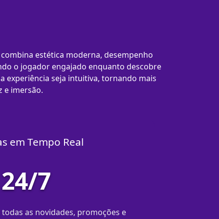
e combina estética moderna, desempenho
ntendo o jogador engajado enquanto descobre
a experiência seja intuitiva, tornando mais
z e imersão.
as em Tempo Real
24/7
e todas as novidades, promoções e