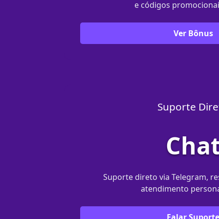
e códigos promocionai
Ver Bônus
Suporte Dire
Cha
Suporte direto via Telegram, r
atendimento persona
Falar Suport