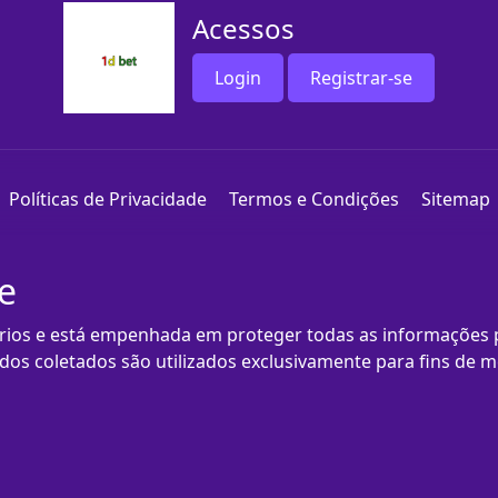
Acessos
Login
Registrar-se
Políticas de Privacidade
Termos e Condições
Sitemap
de
uários e está empenhada em proteger todas as informações 
os coletados são utilizados exclusivamente para fins de m