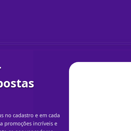
r
postas
us no cadastro e em cada
a promoções incríveis e