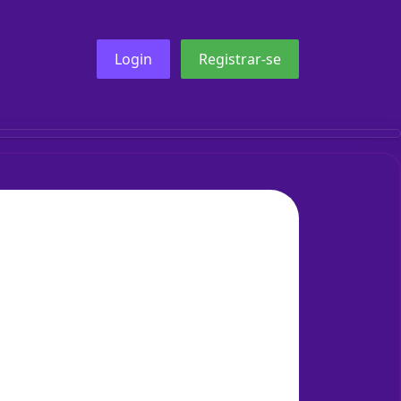
Login
Registrar-se