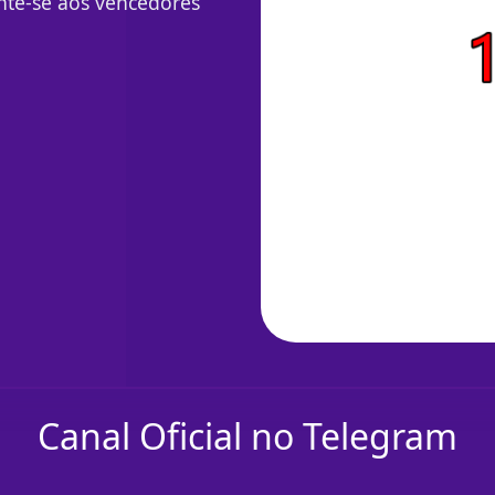
unte-se aos vencedores
Canal Oficial no Telegram