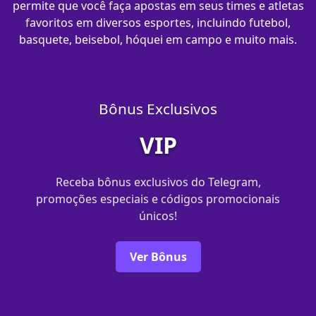
permite que você faça apostas em seus times e atletas
favoritos em diversos esportes, incluindo futebol,
basquete, beisebol, hóquei em campo e muito mais.
Bônus Exclusivos
VIP
Receba bônus exclusivos do Telegram,
promoções especiais e códigos promocionais
únicos!
Ver Bônus