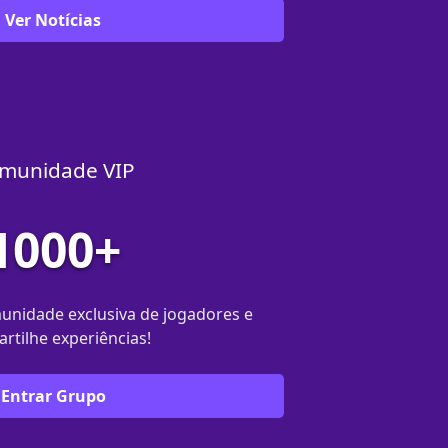
Ver Notícias
munidade VIP
1000+
unidade exclusiva de jogadores e
rtilhe experiências!
Entrar Grupo