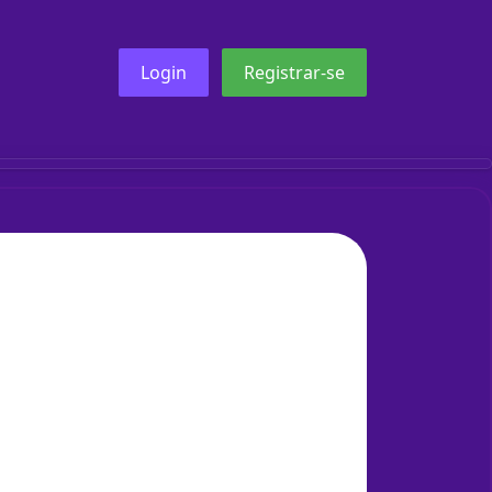
Login
Registrar-se