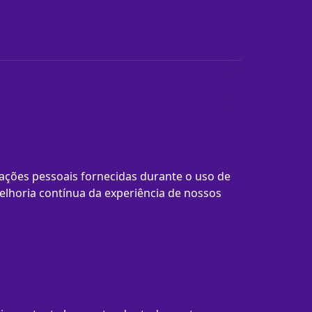
ações pessoais fornecidas durante o uso de
elhoria contínua da experiência de nossos