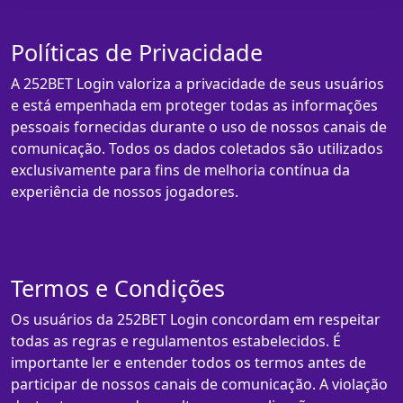
Políticas de Privacidade
A 252BET Login valoriza a privacidade de seus usuários
e está empenhada em proteger todas as informações
pessoais fornecidas durante o uso de nossos canais de
comunicação. Todos os dados coletados são utilizados
exclusivamente para fins de melhoria contínua da
experiência de nossos jogadores.
Termos e Condições
Os usuários da 252BET Login concordam em respeitar
todas as regras e regulamentos estabelecidos. É
importante ler e entender todos os termos antes de
participar de nossos canais de comunicação. A violação