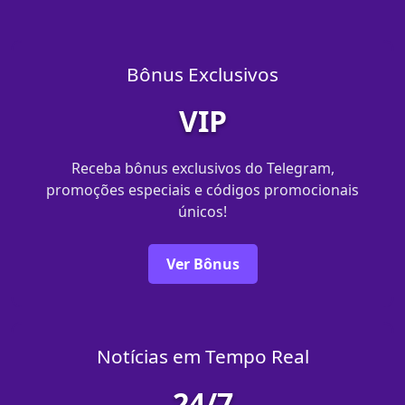
Bônus Exclusivos
VIP
Receba bônus exclusivos do Telegram,
promoções especiais e códigos promocionais
únicos!
Ver Bônus
Notícias em Tempo Real
24/7