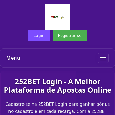
Login
Registrar-se
Menu
252BET Login - A Melhor
Plataforma de Apostas Online
Cadastre-se na 252BET Login para ganhar bônus
no cadastro e em cada recarga. Com a 252BET