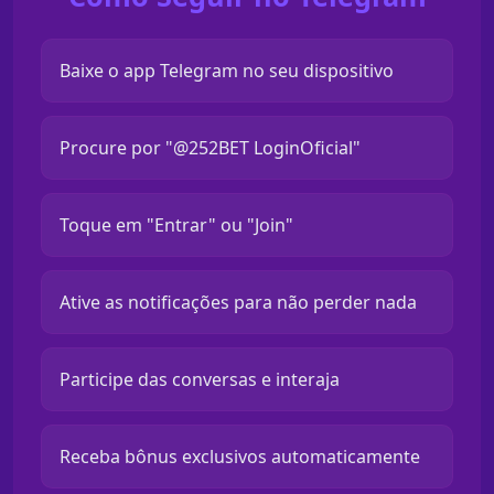
Baixe o app Telegram no seu dispositivo
Procure por "@252BET LoginOficial"
Toque em "Entrar" ou "Join"
Ative as notificações para não perder nada
Participe das conversas e interaja
Receba bônus exclusivos automaticamente