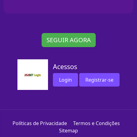
SEGUIR AGORA
Acessos
Login
Registrar-se
Políticas de Privacidade
Termos e Condições
Sitemap