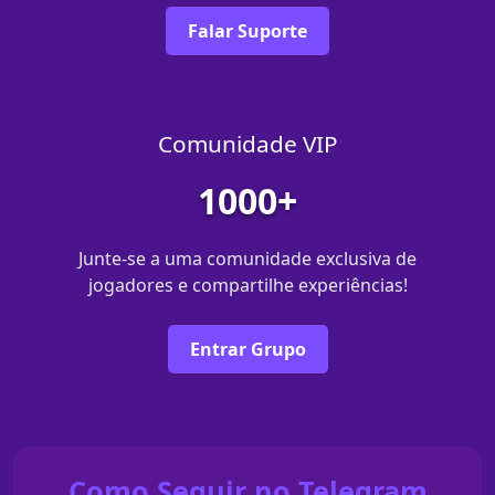
Falar Suporte
Comunidade VIP
1000+
Junte-se a uma comunidade exclusiva de
jogadores e compartilhe experiências!
Entrar Grupo
Como Seguir no Telegram