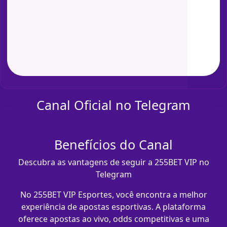
Canal Oficial no Telegram
Benefícios do Canal
Descubra as vantagens de seguir a 255BET VIP no
Telegram
No 255BET VIP Esportes, você encontra a melhor
experiência de apostas esportivas. A plataforma
oferece apostas ao vivo, odds competitivas e uma