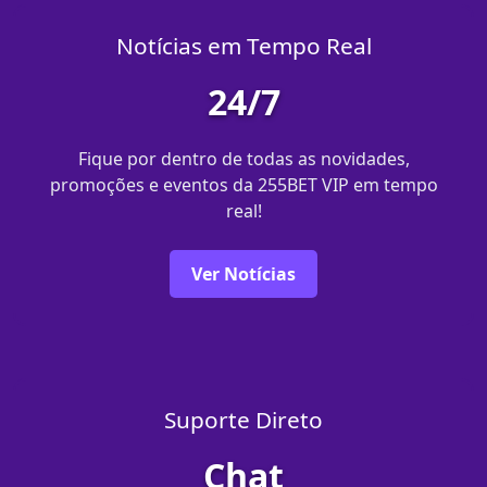
Notícias em Tempo Real
24/7
Fique por dentro de todas as novidades,
promoções e eventos da 255BET VIP em tempo
real!
Ver Notícias
Suporte Direto
Chat