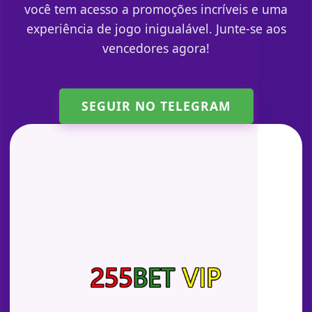
você tem acesso a promoções incríveis e uma
experiência de jogo inigualável. Junte-se aos
vencedores agora!
SEGUIR NO TELEGRAM