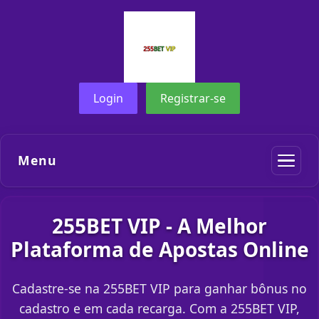
Login
Registrar-se
Menu
255BET VIP - A Melhor
Plataforma de Apostas Online
Cadastre-se na 255BET VIP para ganhar bônus no
cadastro e em cada recarga. Com a 255BET VIP,