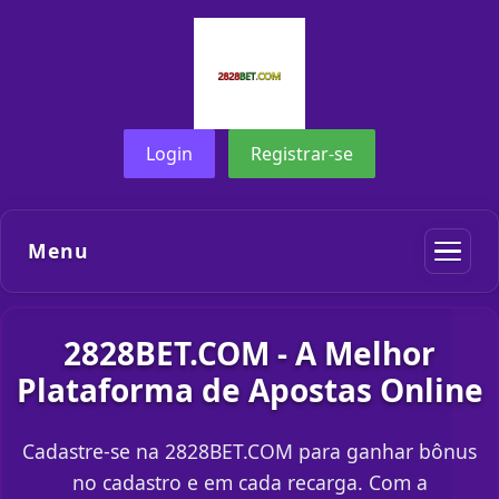
Login
Registrar-se
Menu
2828BET.COM - A Melhor
Plataforma de Apostas Online
Cadastre-se na 2828BET.COM para ganhar bônus
no cadastro e em cada recarga. Com a