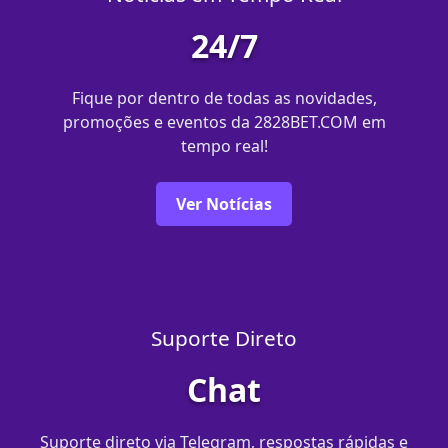
24/7
Fique por dentro de todas as novidades,
promoções e eventos da 2828BET.COM em
tempo real!
Ver Notícias
Suporte Direto
Chat
Suporte direto via Telegram, respostas rápidas e