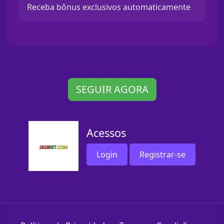
Receba bônus exclusivos automaticamente
SEGUIR AGORA
Acessos
Login
Registrar-se