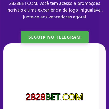
2828BET.COM, você tem acesso a promoções
incríveis e uma experiência de jogo inigualável.
Junte-se aos vencedores agora!
SEGUIR NO TELEGRAM