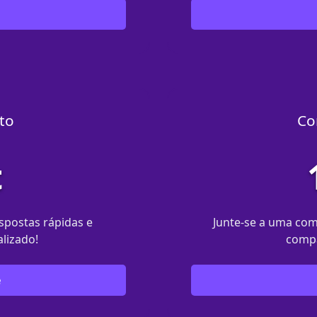
to
Co
t
espostas rápidas e
Junte-se a uma com
lizado!
compa
e