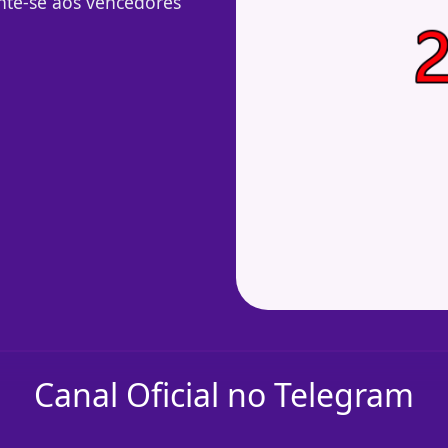
unte-se aos vencedores
Canal Oficial no Telegram