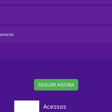
camente
SEGUIR AGORA
Acessos