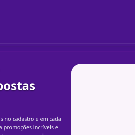
postas
s no cadastro e em cada
a promoções incríveis e