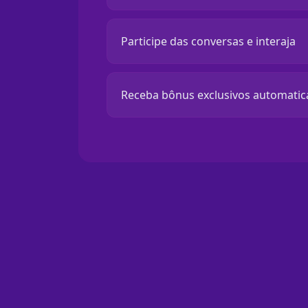
Participe das conversas e interaja
Receba bônus exclusivos automati