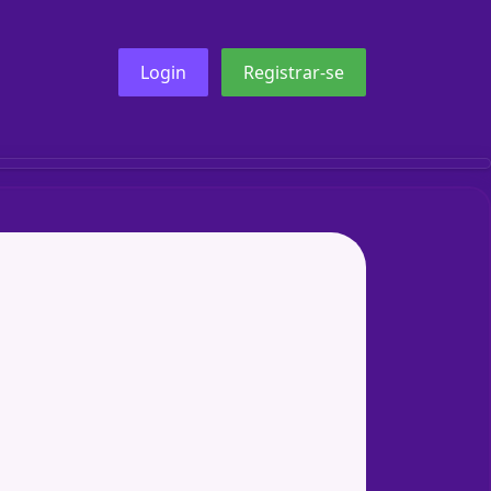
Login
Registrar-se