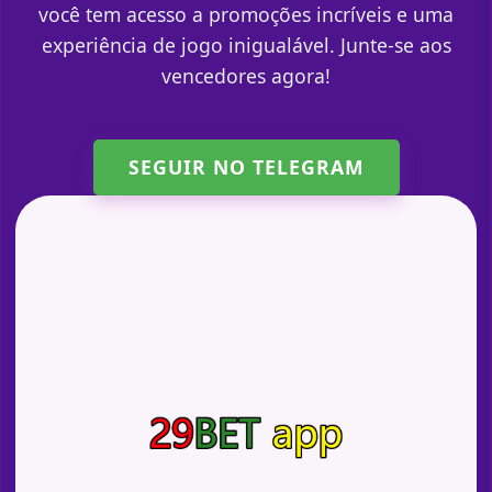
você tem acesso a promoções incríveis e uma
experiência de jogo inigualável. Junte-se aos
vencedores agora!
SEGUIR NO TELEGRAM