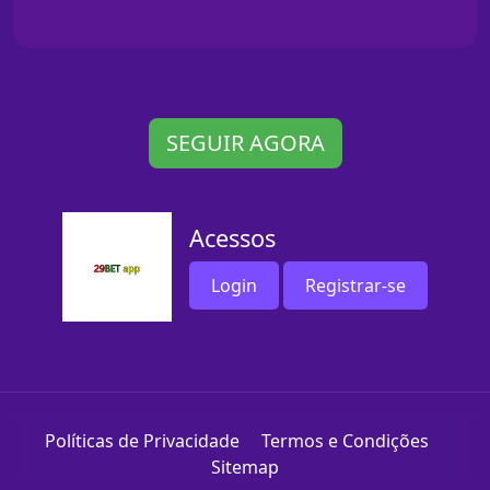
SEGUIR AGORA
Acessos
Login
Registrar-se
Políticas de Privacidade
Termos e Condições
Sitemap