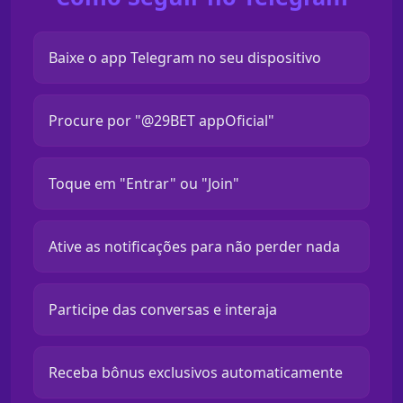
Baixe o app Telegram no seu dispositivo
Procure por "@29BET appOficial"
Toque em "Entrar" ou "Join"
Ative as notificações para não perder nada
Participe das conversas e interaja
Receba bônus exclusivos automaticamente