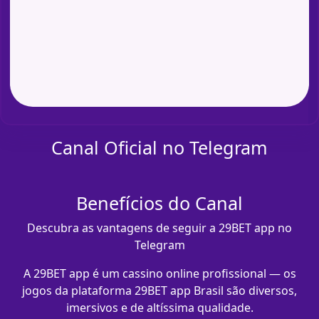
Canal Oficial no Telegram
Benefícios do Canal
Descubra as vantagens de seguir a 29BET app no
Telegram
A 29BET app é um cassino online profissional — os
jogos da plataforma 29BET app Brasil são diversos,
imersivos e de altíssima qualidade.