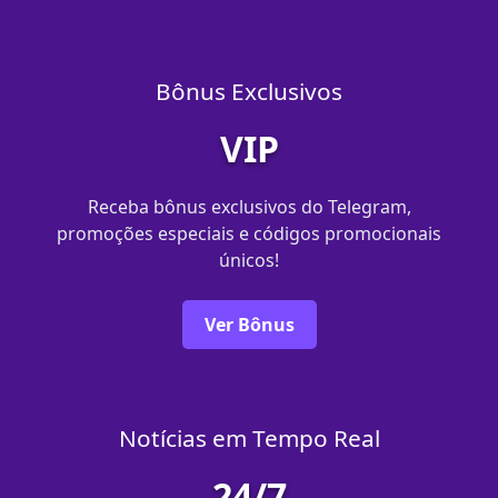
Bônus Exclusivos
VIP
Receba bônus exclusivos do Telegram,
promoções especiais e códigos promocionais
únicos!
Ver Bônus
Notícias em Tempo Real
24/7