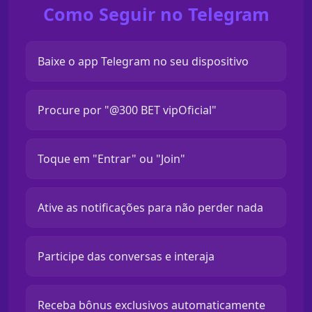
Como Seguir no Telegram
Baixe o app Telegram no seu dispositivo
Procure por "@300 BET vipOficial"
Toque em "Entrar" ou "Join"
Ative as notificações para não perder nada
Participe das conversas e interaja
Receba bônus exclusivos automaticamente