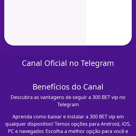
Canal Oficial no Telegram
Benefícios do Canal
Descubra as vantagens de seguir a 300 BET vip no
Telegram
Aprenda como baixar e instalar a 300 BET vip em
qualquer dispositivo! Temos opções para Android, iOS,
PC e navegador. Escolha a melhor opção para você e