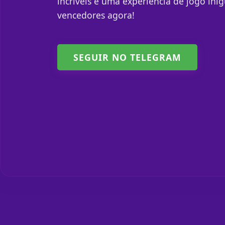
incríveis e uma experiência de jogo inig
vencedores agora!
SEGUIR NO TELEGRAM