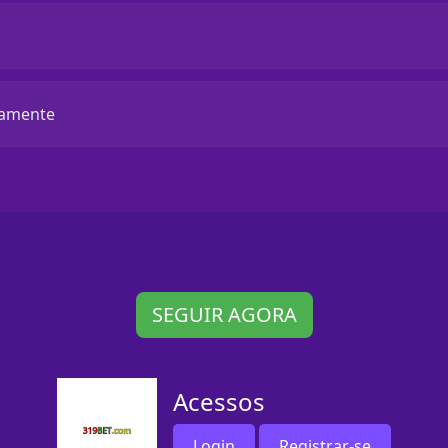
camente
SEGUIR AGORA
Acessos
Login
Registrar-se