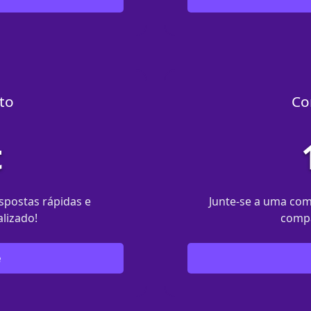
to
Co
t
espostas rápidas e
Junte-se a uma com
lizado!
compa
e