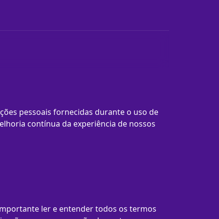
ções pessoais fornecidas durante o uso de
elhoria contínua da experiência de nossos
importante ler e entender todos os termos