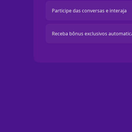
Participe das conversas e interaja
Receba bônus exclusivos automati