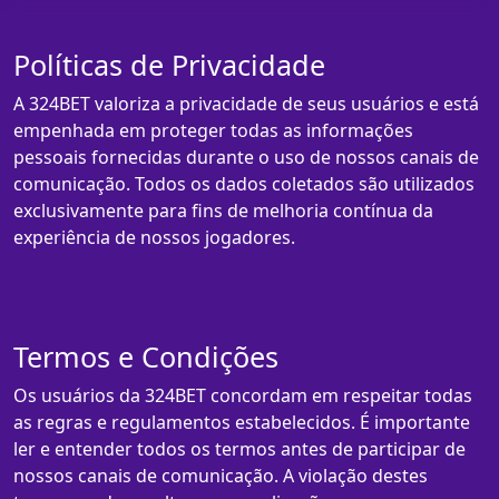
Políticas de Privacidade
A 324BET valoriza a privacidade de seus usuários e está
empenhada em proteger todas as informações
pessoais fornecidas durante o uso de nossos canais de
comunicação. Todos os dados coletados são utilizados
exclusivamente para fins de melhoria contínua da
experiência de nossos jogadores.
Termos e Condições
Os usuários da 324BET concordam em respeitar todas
as regras e regulamentos estabelecidos. É importante
ler e entender todos os termos antes de participar de
nossos canais de comunicação. A violação destes