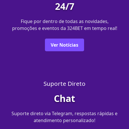
24/7
Fique por dentro de todas as novidades,
promoções e eventos da 324BET em tempo real!
Ver Notícias
Suporte Direto
Chat
Suporte direto via Telegram, respostas rápidas e
atendimento personalizado!