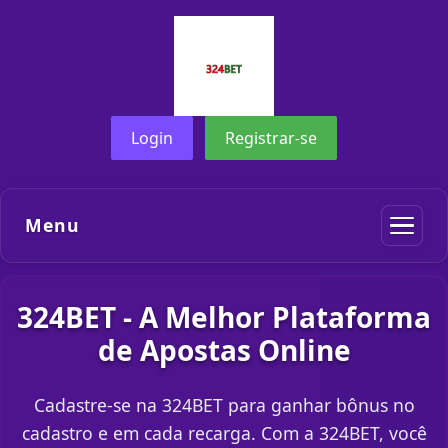
Login
Registrar-se
Menu
324BET - A Melhor Plataforma
de Apostas Online
Cadastre-se na 324BET para ganhar bônus no
cadastro e em cada recarga. Com a 324BET, você