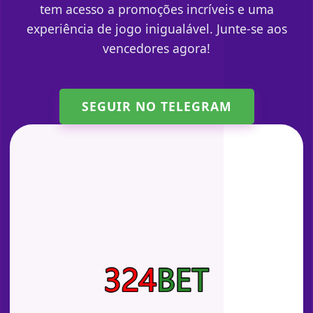
tem acesso a promoções incríveis e uma
experiência de jogo inigualável. Junte-se aos
vencedores agora!
SEGUIR NO TELEGRAM