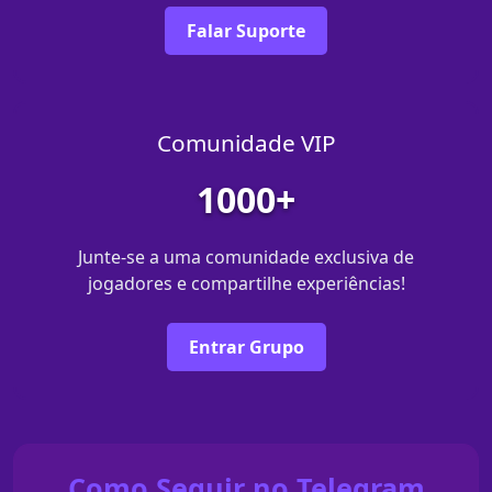
Falar Suporte
Comunidade VIP
1000+
Junte-se a uma comunidade exclusiva de
jogadores e compartilhe experiências!
Entrar Grupo
Como Seguir no Telegram