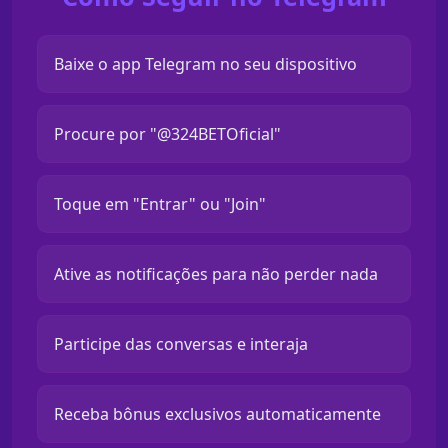
Baixe o app Telegram no seu dispositivo
Procure por "@324BETOficial"
Toque em "Entrar" ou "Join"
Ative as notificações para não perder nada
Participe das conversas e interaja
Receba bônus exclusivos automaticamente