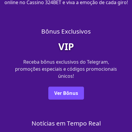
online no Cassino 324BET e viva a emoção de cada giro!
Bônus Exclusivos
VIP
Receba bônus exclusivos do Telegram,
promoções especiais e códigos promocionais
únicos!
Ver Bônus
Notícias em Tempo Real