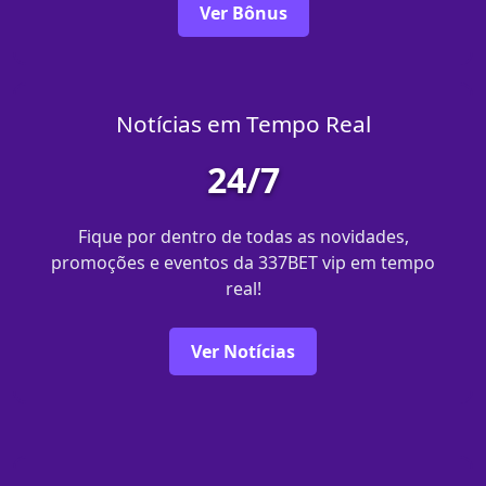
Ver Bônus
Notícias em Tempo Real
24/7
Fique por dentro de todas as novidades,
promoções e eventos da 337BET vip em tempo
real!
Ver Notícias