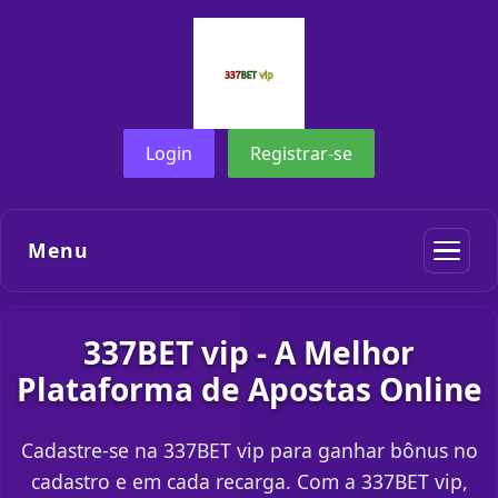
Login
Registrar-se
Menu
337BET vip - A Melhor
Plataforma de Apostas Online
Cadastre-se na 337BET vip para ganhar bônus no
cadastro e em cada recarga. Com a 337BET vip,