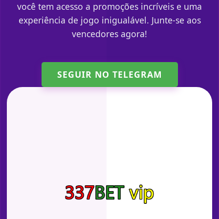
você tem acesso a promoções incríveis e uma
experiência de jogo inigualável. Junte-se aos
vencedores agora!
SEGUIR NO TELEGRAM