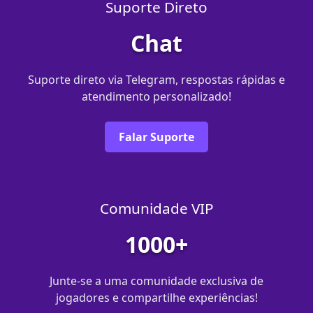
Suporte Direto
Chat
Suporte direto via Telegram, respostas rápidas e
atendimento personalizado!
Falar Suporte
Comunidade VIP
1000+
Junte-se a uma comunidade exclusiva de
jogadores e compartilhe experiências!