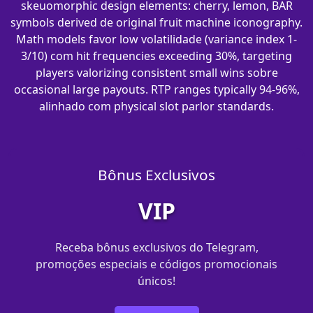
skeuomorphic design elements: cherry, lemon, BAR
symbols derived de original fruit machine iconography.
Math models favor low volatilidade (variance index 1-
3/10) com hit frequencies exceeding 30%, targeting
players valorizing consistent small wins sobre
occasional large payouts. RTP ranges typically 94-96%,
alinhado com physical slot parlor standards.
Bônus Exclusivos
VIP
Receba bônus exclusivos do Telegram,
promoções especiais e códigos promocionais
únicos!