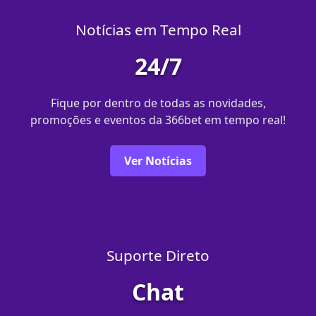
Notícias em Tempo Real
24/7
Fique por dentro de todas as novidades,
promoções e eventos da 366bet em tempo real!
Ver Notícias
Suporte Direto
Chat