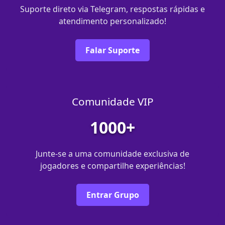
Suporte direto via Telegram, respostas rápidas e
atendimento personalizado!
Falar Suporte
Comunidade VIP
1000+
Junte-se a uma comunidade exclusiva de
jogadores e compartilhe experiências!
Entrar Grupo