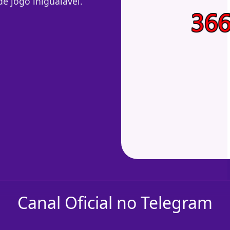
e jogo inigualável.
Canal Oficial no Telegram