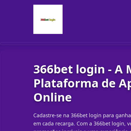
366bet login - A
Plataforma de A
Online
Cadastre-se na 366bet login para ganha
em cada recarga. Com a 366bet login, v