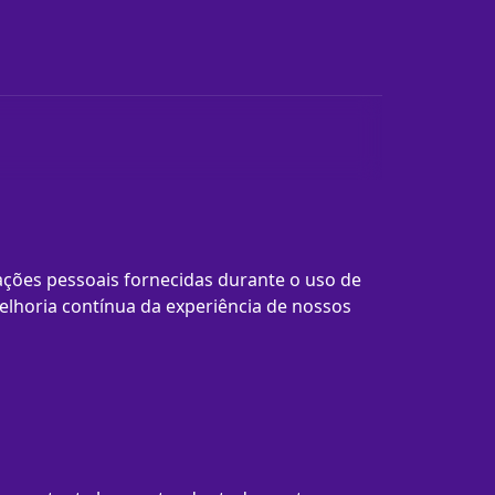
ações pessoais fornecidas durante o uso de
elhoria contínua da experiência de nossos