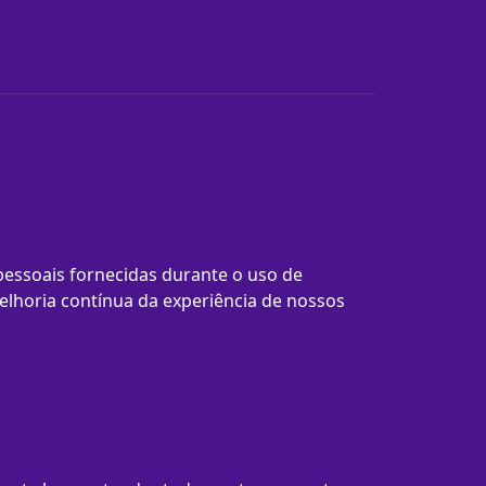
pessoais fornecidas durante o uso de
elhoria contínua da experiência de nossos