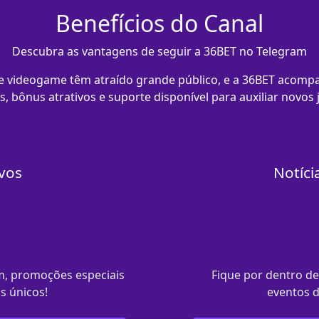
Benefícios do Canal
Descubra as vantagens de seguir a 36BET no Telegram
 de videogame têm atraído grande público, e a 36BET acomp
, bônus atrativos e suporte disponível para auxiliar novos
vos
Notíci
m, promoções especiais
Fique por dentro d
s únicos!
eventos 