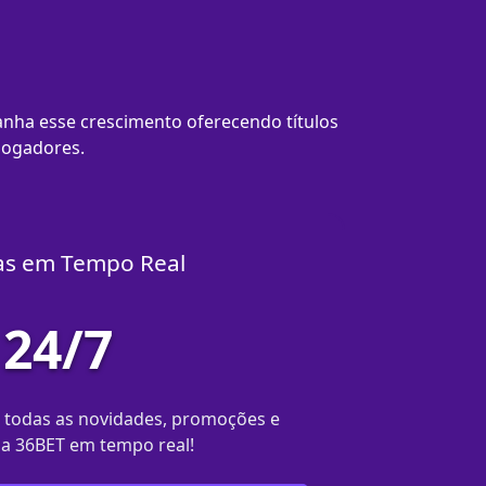
anha esse crescimento oferecendo títulos
 jogadores.
as em Tempo Real
24/7
e todas as novidades, promoções e
da 36BET em tempo real!