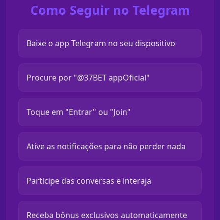
Como Seguir no Telegram
Baixe o app Telegram no seu dispositivo
Procure por "@37BET appOficial"
Toque em "Entrar" ou "Join"
Ative as notificações para não perder nada
Participe das conversas e interaja
Receba bônus exclusivos automaticamente