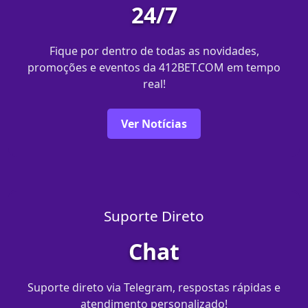
24/7
Fique por dentro de todas as novidades,
promoções e eventos da 412BET.COM em tempo
real!
Ver Notícias
Suporte Direto
Chat
Suporte direto via Telegram, respostas rápidas e
atendimento personalizado!