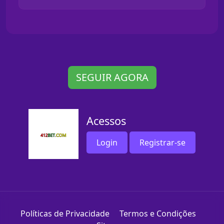
SEGUIR AGORA
Acessos
Login
Registrar-se
Políticas de Privacidade
Termos e Condições