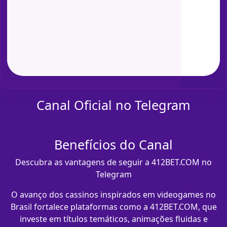
Canal Oficial no Telegram
Benefícios do Canal
Descubra as vantagens de seguir a 412BET.COM no
Telegram
O avanço dos cassinos inspirados em videogames no
Brasil fortalece plataformas como a 412BET.COM, que
investe em títulos temáticos, animações fluidas e