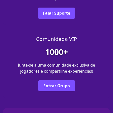
Falar Suporte
Comunidade VIP
1000+
Junte-se a uma comunidade exclusiva de
jogadores e compartilhe experiências!
Entrar Grupo