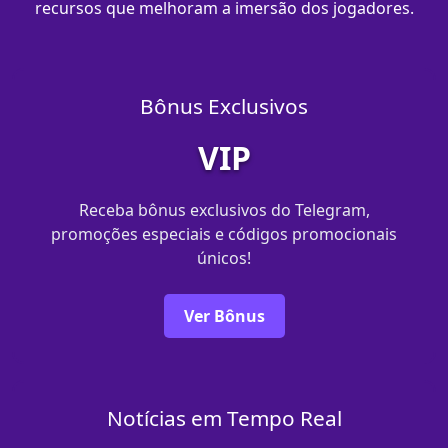
recursos que melhoram a imersão dos jogadores.
Bônus Exclusivos
VIP
Receba bônus exclusivos do Telegram,
promoções especiais e códigos promocionais
únicos!
Ver Bônus
Notícias em Tempo Real