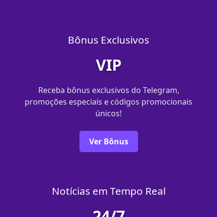
Bônus Exclusivos
VIP
Receba bônus exclusivos do Telegram,
promoções especiais e códigos promocionais
únicos!
Ver Bônus
Notícias em Tempo Real
24/7