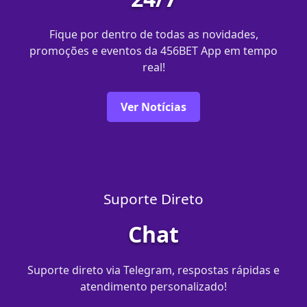
Fique por dentro de todas as novidades,
promoções e eventos da 456BET App em tempo
real!
Ver Notícias
Suporte Direto
Chat
Suporte direto via Telegram, respostas rápidas e
atendimento personalizado!