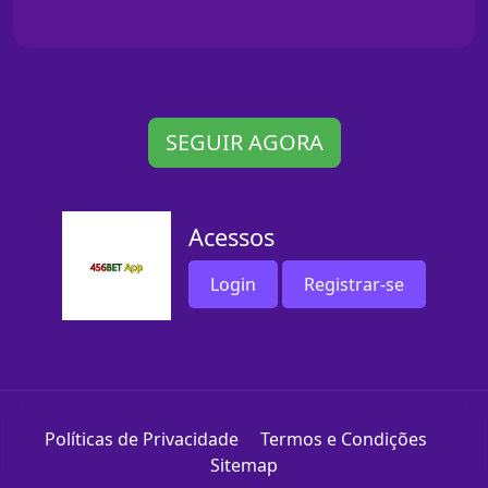
SEGUIR AGORA
Acessos
Login
Registrar-se
Políticas de Privacidade
Termos e Condições
Sitemap