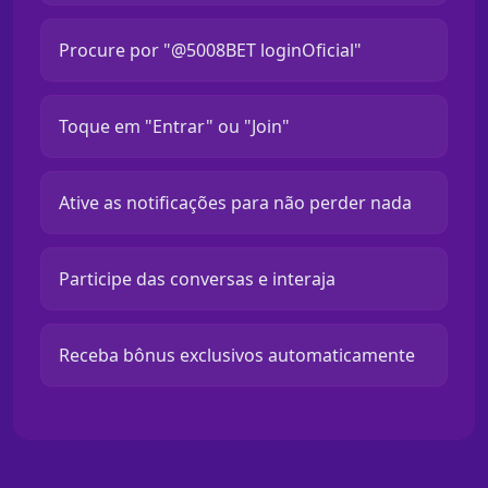
Procure por "@5008BET loginOficial"
Toque em "Entrar" ou "Join"
Ative as notificações para não perder nada
Participe das conversas e interaja
Receba bônus exclusivos automaticamente