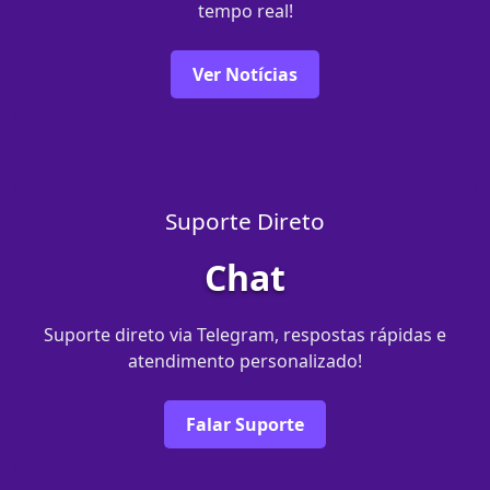
tempo real!
Ver Notícias
Suporte Direto
Chat
Suporte direto via Telegram, respostas rápidas e
atendimento personalizado!
Falar Suporte