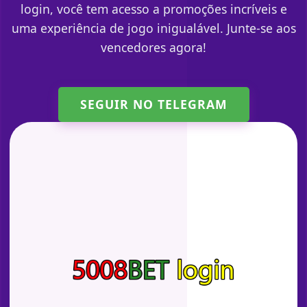
login, você tem acesso a promoções incríveis e
uma experiência de jogo inigualável. Junte-se aos
vencedores agora!
SEGUIR NO TELEGRAM