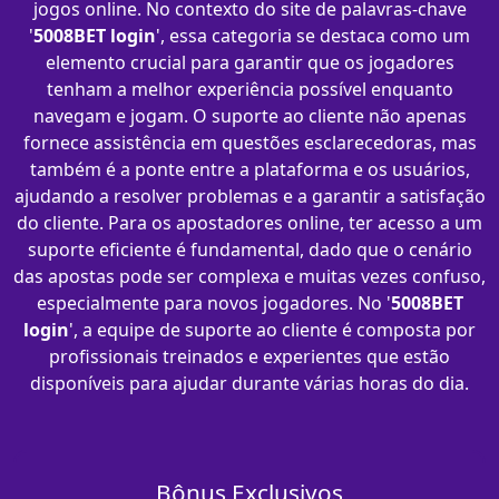
jogos online. No contexto do site de palavras-chave
'
5008BET login
', essa categoria se destaca como um
elemento crucial para garantir que os jogadores
tenham a melhor experiência possível enquanto
navegam e jogam. O suporte ao cliente não apenas
fornece assistência em questões esclarecedoras, mas
também é a ponte entre a plataforma e os usuários,
ajudando a resolver problemas e a garantir a satisfação
do cliente. Para os apostadores online, ter acesso a um
suporte eficiente é fundamental, dado que o cenário
das apostas pode ser complexa e muitas vezes confuso,
especialmente para novos jogadores. No '
5008BET
login
', a equipe de suporte ao cliente é composta por
profissionais treinados e experientes que estão
disponíveis para ajudar durante várias horas do dia.
Bônus Exclusivos