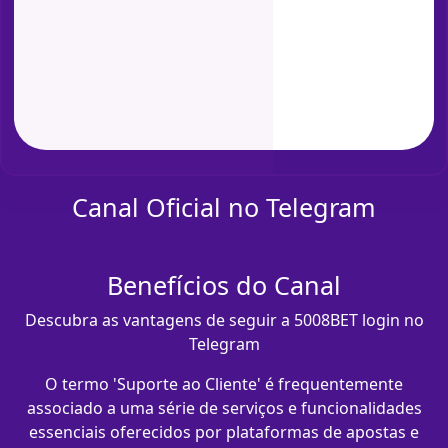
Canal Oficial no Telegram
Benefícios do Canal
Descubra as vantagens de seguir a 5008BET login no
Telegram
O termo 'Suporte ao Cliente' é frequentemente
associado a uma série de serviços e funcionalidades
essenciais oferecidos por plataformas de apostas e