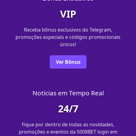
VIP
Receba bônus exclusivos do Telegram,
promoções especiais e códigos promocionais
únicos!
Ver Bônus
Notícias em Tempo Real
24/7
Fique por dentro de todas as novidades,
promoções e eventos da 5008BET login em