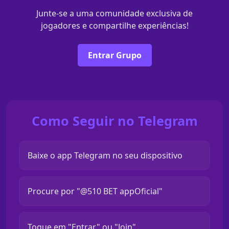
Junte-se a uma comunidade exclusiva de
jogadores e compartilhe experiências!
Entrar Grupo
Como Seguir no Telegram
Baixe o app Telegram no seu dispositivo
Procure por "@510 BET appOficial"
Toque em "Entrar" ou "Join"