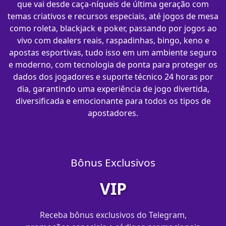
que vai desde caça-níqueis de última geração com
temas criativos e recursos especiais, até jogos de mesa
como roleta, blackjack e poker, passando por jogos ao
vivo com dealers reais, raspadinhas, bingo, keno e
apostas esportivas, tudo isso em um ambiente seguro
e moderno, com tecnologia de ponta para proteger os
dados dos jogadores e suporte técnico 24 horas por
dia, garantindo uma experiência de jogo divertida,
diversificada e emocionante para todos os tipos de
apostadores.
Bônus Exclusivos
VIP
Receba bônus exclusivos do Telegram,