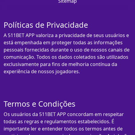
Sitemap
Políticas de Privacidade
A 511BET APP valoriza a privacidade de seus usuários e
está empenhada em proteger todas as informações
pessoais fornecidas durante o uso de nossos canais de
comunicação. Todos os dados coletados são utilizados
exclusivamente para fins de melhoria contínua da
experiência de nossos jogadores.
Termos e Condições
Os usuários da 511BET APP concordam em respeitar
todas as regras e regulamentos estabelecidos. É
importante ler e entender todos os termos antes de