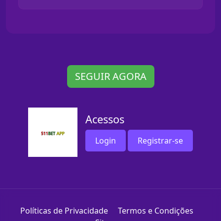
SEGUIR AGORA
Acessos
Login
Registrar-se
Políticas de Privacidade
Termos e Condições