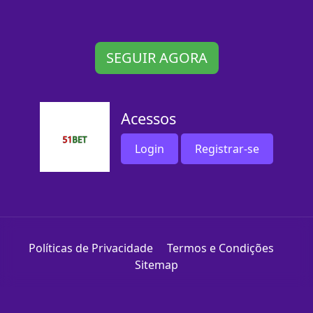
SEGUIR AGORA
Acessos
Login
Registrar-se
Políticas de Privacidade
Termos e Condições
Sitemap