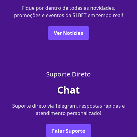
Fique por dentro de todas as novidades,
promoções e eventos da 51BET em tempo real!
Ver Notícias
Suporte Direto
Chat
Suporte direto via Telegram, respostas rápidas e
atendimento personalizado!
Falar Suporte