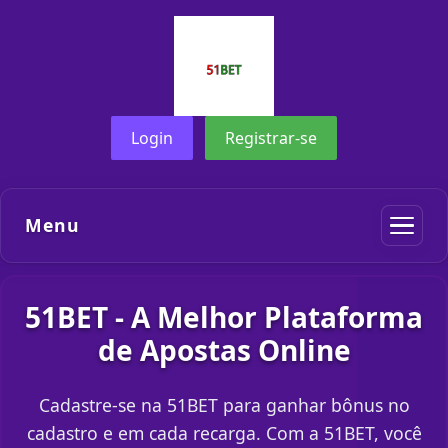
Login
Registrar-se
Menu
51BET - A Melhor Plataforma
de Apostas Online
Cadastre-se na 51BET para ganhar bônus no
cadastro e em cada recarga. Com a 51BET, você