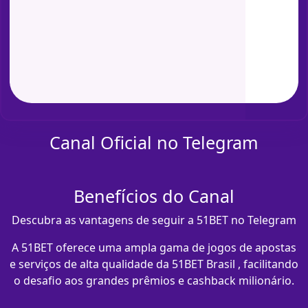
Canal Oficial no Telegram
Benefícios do Canal
Descubra as vantagens de seguir a 51BET no Telegram
A 51BET oferece uma ampla gama de jogos de apostas
e serviços de alta qualidade da 51BET Brasil , facilitando
o desafio aos grandes prêmios e cashback milionário.