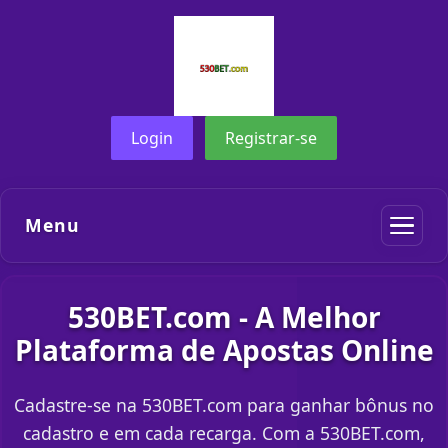
Login
Registrar-se
Menu
530BET.com - A Melhor
Plataforma de Apostas Online
Cadastre-se na 530BET.com para ganhar bônus no
cadastro e em cada recarga. Com a 530BET.com,