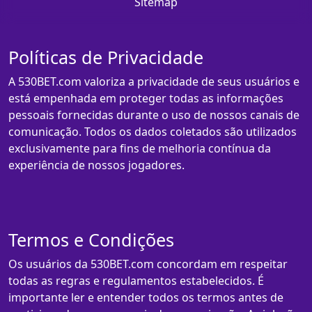
Sitemap
Políticas de Privacidade
A 530BET.com valoriza a privacidade de seus usuários e
está empenhada em proteger todas as informações
pessoais fornecidas durante o uso de nossos canais de
comunicação. Todos os dados coletados são utilizados
exclusivamente para fins de melhoria contínua da
experiência de nossos jogadores.
Termos e Condições
Os usuários da 530BET.com concordam em respeitar
todas as regras e regulamentos estabelecidos. É
importante ler e entender todos os termos antes de