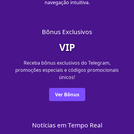
navegação intuitiva.
Bônus Exclusivos
VIP
Receba bônus exclusivos do Telegram,
promoções especiais e códigos promocionais
únicos!
Ver Bônus
Notícias em Tempo Real