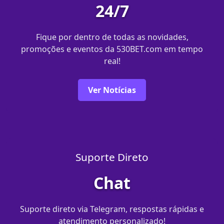
24/7
Fique por dentro de todas as novidades,
promoções e eventos da 530BET.com em tempo
real!
Ver Notícias
Suporte Direto
Chat
Suporte direto via Telegram, respostas rápidas e
atendimento personalizado!