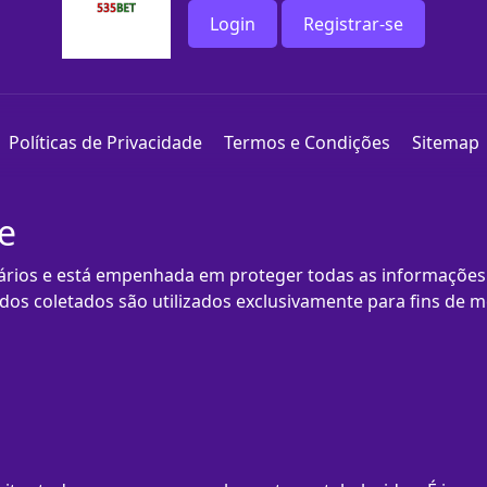
Login
Registrar-se
Políticas de Privacidade
Termos e Condições
Sitemap
de
uários e está empenhada em proteger todas as informações
os coletados são utilizados exclusivamente para fins de m