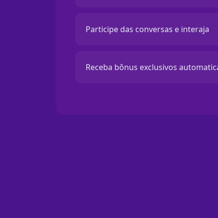
Participe das conversas e interaja
Receba bônus exclusivos automati