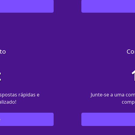
to
Co
t
espostas rápidas e
Junte-se a uma com
lizado!
compa
e