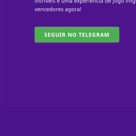
incríveis e uma experiência de jogo inig
vencedores agora!
SEGUIR NO TELEGRAM