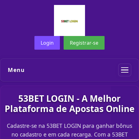
Login
Registrar-se
Menu
53BET LOGIN - A Melhor
Plataforma de Apostas Online
Cadastre-se na 53BET LOGIN para ganhar bônus
no cadastro e em cada recarga. Com a 53BET