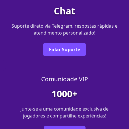
Chat
Suporte direto via Telegram, respostas rápidas e
atendimento personalizado!
Falar Suporte
Comunidade VIP
1000+
Junte-se a uma comunidade exclusiva de
jogadores e compartilhe experiências!