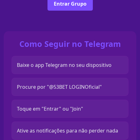
Entrar Grupo
Como Seguir no Telegram
Baixe o app Telegram no seu dispositivo
Procure por "@53BET LOGINOficial"
Toque em "Entrar" ou "Join"
Ative as notificações para não perder nada