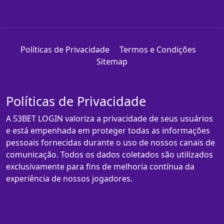
Políticas de Privacidade
Termos e Condições
Sitemap
Políticas de Privacidade
A 53BET LOGIN valoriza a privacidade de seus usuários
e está empenhada em proteger todas as informações
pessoais fornecidas durante o uso de nossos canais de
comunicação. Todos os dados coletados são utilizados
exclusivamente para fins de melhoria contínua da
experiência de nossos jogadores.