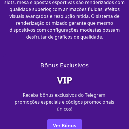
slots, mesa e apostas esportivas são renderizados com
qualidade superior, com animações fluidas, efeitos
visuais avançados e resolução nítida. O sistema de
renderização otimizado garante que mesmo
dispositivos com configurações modestas possam
desfrutar de gráficos de qualidade.
Bônus Exclusivos
VIP
Receba bônus exclusivos do Telegram,
promoções especiais e códigos promocionais
únicos!
Ver Bônus