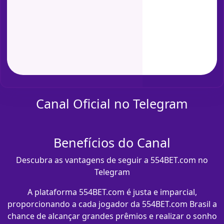
Canal Oficial no Telegram
Benefícios do Canal
Descubra as vantagens de seguir a 554BET.com no
Telegram
A plataforma 554BET.com é justa e imparcial,
proporcionando a cada jogador da 554BET.com Brasil a
chance de alcançar grandes prêmios e realizar o sonho