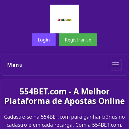
Login
Registrar-se
Menu
554BET.com - A Melhor
Plataforma de Apostas Online
Cadastre-se na 554BET.com para ganhar bônus no
cadastro e em cada recarga. Com a 554BET.com,