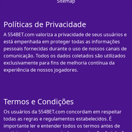
Sitemap
Políticas de Privacidade
A 554BET.com valoriza a privacidade de seus usuários e
está empenhada em proteger todas as informações
pessoais fornecidas durante o uso de nossos canais de
comunicação. Todos os dados coletados são utilizados
exclusivamente para fins de melhoria contínua da
experiência de nossos jogadores.
Termos e Condições
Os usuários da 554BET.com concordam em respeitar
todas as regras e regulamentos estabelecidos. É
importante ler e entender todos os termos antes de