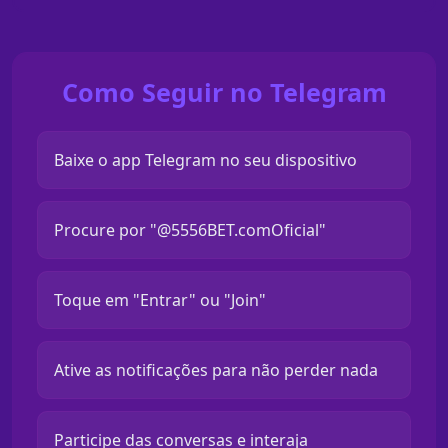
Como Seguir no Telegram
Baixe o app Telegram no seu dispositivo
Procure por "@5556BET.comOficial"
Toque em "Entrar" ou "Join"
Ative as notificações para não perder nada
Participe das conversas e interaja