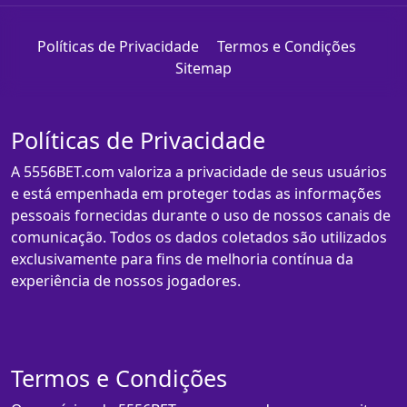
Políticas de Privacidade
Termos e Condições
Sitemap
Políticas de Privacidade
A 5556BET.com valoriza a privacidade de seus usuários
e está empenhada em proteger todas as informações
pessoais fornecidas durante o uso de nossos canais de
comunicação. Todos os dados coletados são utilizados
exclusivamente para fins de melhoria contínua da
experiência de nossos jogadores.
Termos e Condições