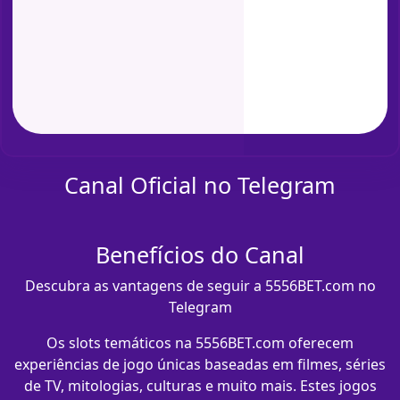
Canal Oficial no Telegram
Benefícios do Canal
Descubra as vantagens de seguir a 5556BET.com no
Telegram
Os slots temáticos na 5556BET.com oferecem
experiências de jogo únicas baseadas em filmes, séries
de TV, mitologias, culturas e muito mais. Estes jogos