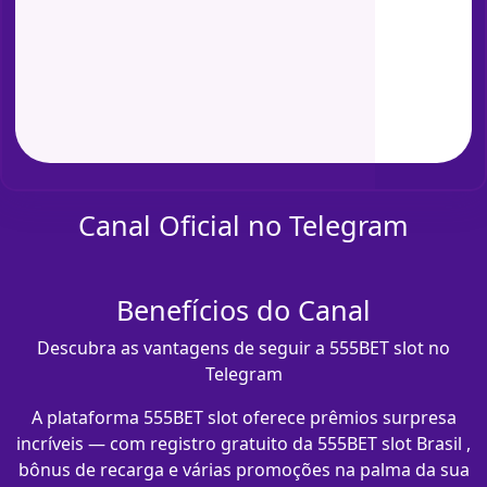
Canal Oficial no Telegram
Benefícios do Canal
Descubra as vantagens de seguir a 555BET slot no
Telegram
A plataforma 555BET slot oferece prêmios surpresa
incríveis — com registro gratuito da 555BET slot Brasil ,
bônus de recarga e várias promoções na palma da sua