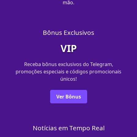
mão.
Bônus Exclusivos
VIP
Receba bônus exclusivos do Telegram,
promoções especiais e códigos promocionais
únicos!
Ver Bônus
Notícias em Tempo Real