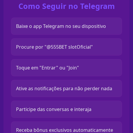
Como Seguir no Telegram
Baixe o app Telegram no seu dispositivo
Procure por "@555BET slotOficial"
Toque em "Entrar" ou "Join"
Ative as notificações para não perder nada
Participe das conversas e interaja
Receba bônus exclusivos automaticamente