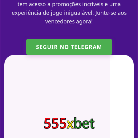
tem acesso a promoções incríveis e uma
experiência de jogo inigualável. Junte-se aos
vencedores agora!
SEGUIR NO TELEGRAM