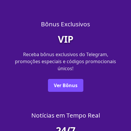
Bônus Exclusivos
VIP
Receba bônus exclusivos do Telegram,
promoções especiais e códigos promocionais
únicos!
Ver Bônus
Notícias em Tempo Real
24/7