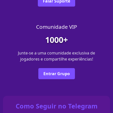
Falar Suporte
Comunidade VIP
1000+
Junte-se a uma comunidade exclusiva de
jogadores e compartilhe experiências!
Entrar Grupo
Como Seguir no Telegram