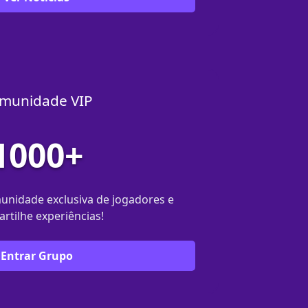
munidade VIP
1000+
unidade exclusiva de jogadores e
rtilhe experiências!
Entrar Grupo