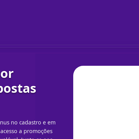
hor
postas
nus no cadastro e em
 acesso a promoções