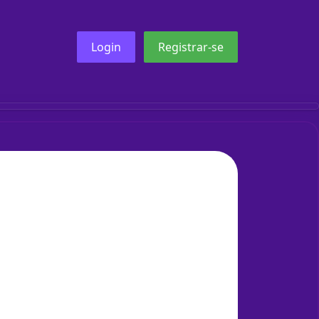
Login
Registrar-se