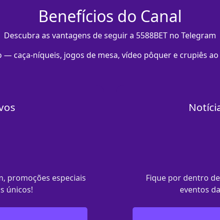
Benefícios do Canal
Descubra as vantagens de seguir a 5588BET no Telegram
— caça-níqueis, jogos de mesa, vídeo pôquer e crupiês ao v
vos
Notíci
m, promoções especiais
Fique por dentro d
s únicos!
eventos da