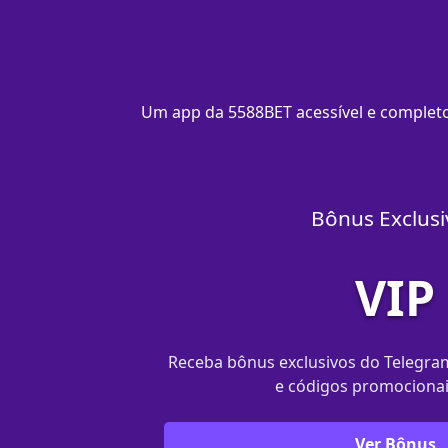
Um app da 5588BET acessível e completo 
Bônus Exclusi
VIP
Receba bônus exclusivos do Telegra
e códigos promocionai
Ver Bônus