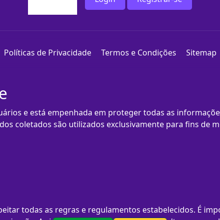
Políticas de Privacidade
Termos e Condições
Sitemap
de
suários e está empenhada em proteger todas as informaçõe
os coletados são utilizados exclusivamente para fins de m
itar todas as regras e regulamentos estabelecidos. É impo