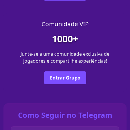
Comunidade VIP
1000+
Junte-se a uma comunidade exclusiva de
jogadores e compartilhe experiências!
Entrar Grupo
Como Seguir no Telegram