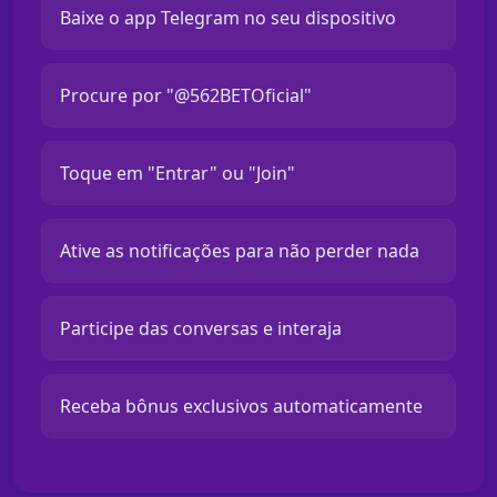
Baixe o app Telegram no seu dispositivo
Procure por "@562BETOficial"
Toque em "Entrar" ou "Join"
Ative as notificações para não perder nada
Participe das conversas e interaja
Receba bônus exclusivos automaticamente