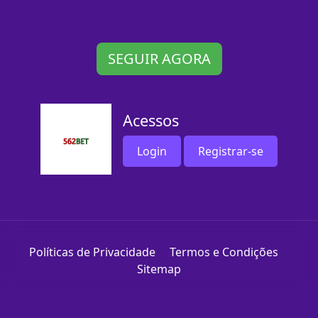
SEGUIR AGORA
Acessos
Login
Registrar-se
Políticas de Privacidade
Termos e Condições
Sitemap