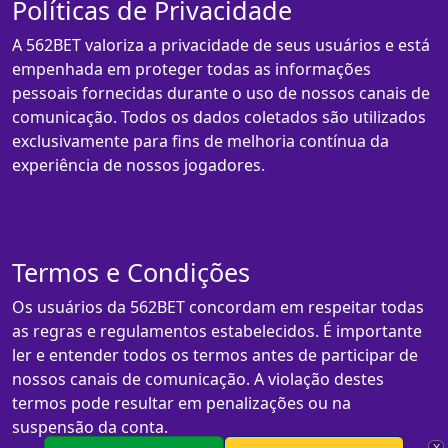
Políticas de Privacidade
A 562BET valoriza a privacidade de seus usuários e está
empenhada em proteger todas as informações
pessoais fornecidas durante o uso de nossos canais de
comunicação. Todos os dados coletados são utilizados
exclusivamente para fins de melhoria contínua da
experiência de nossos jogadores.
Termos e Condições
Os usuários da 562BET concordam em respeitar todas
as regras e regulamentos estabelecidos. É importante
ler e entender todos os termos antes de participar de
nossos canais de comunicação. A violação destes
termos pode resultar em penalizações ou na
suspensão da conta.