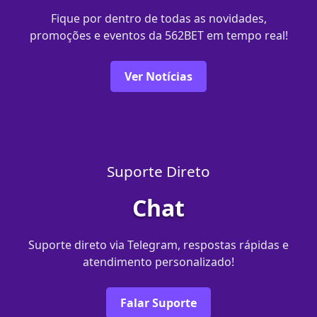
Fique por dentro de todas as novidades,
promoções e eventos da 562BET em tempo real!
Ver Notícias
Suporte Direto
Chat
Suporte direto via Telegram, respostas rápidas e
atendimento personalizado!
Falar Suporte