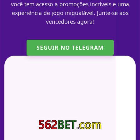
você tem acesso a promoções incríveis e uma
experiência de jogo inigualável. Junte-se aos
vencedores agora!
SEGUIR NO TELEGRAM