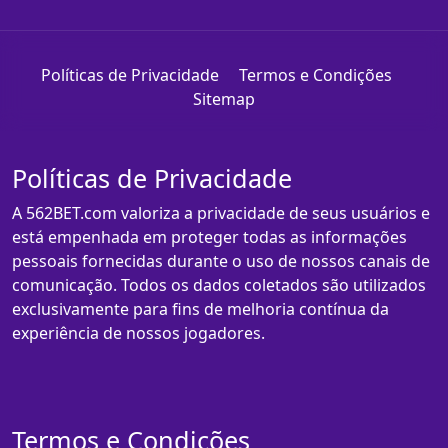
Políticas de Privacidade
Termos e Condições
Sitemap
Políticas de Privacidade
A 562BET.com valoriza a privacidade de seus usuários e
está empenhada em proteger todas as informações
pessoais fornecidas durante o uso de nossos canais de
comunicação. Todos os dados coletados são utilizados
exclusivamente para fins de melhoria contínua da
experiência de nossos jogadores.
Termos e Condições