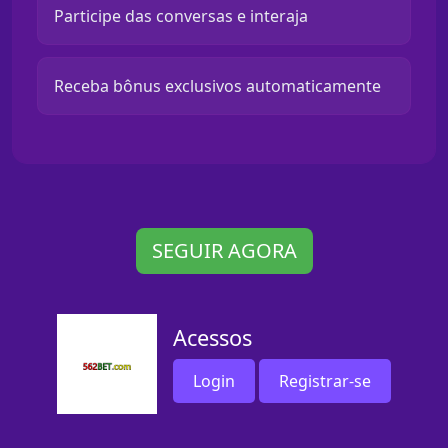
Participe das conversas e interaja
Receba bônus exclusivos automaticamente
SEGUIR AGORA
Acessos
Login
Registrar-se