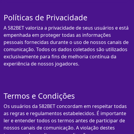
Políticas de Privacidade
A 582BET valoriza a privacidade de seus usuários e está
empenhada em proteger todas as informações
pessoais fornecidas durante o uso de nossos canais de
comunicação. Todos os dados coletados são utilizados
exclusivamente para fins de melhoria contínua da
experiência de nossos jogadores.
Termos e Condições
Os usuários da 582BET concordam em respeitar todas
as regras e regulamentos estabelecidos. É importante
ler e entender todos os termos antes de participar de
nossos canais de comunicação. A violação destes