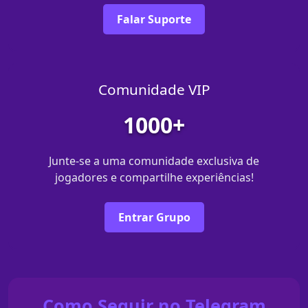
Falar Suporte
Comunidade VIP
1000+
Junte-se a uma comunidade exclusiva de
jogadores e compartilhe experiências!
Entrar Grupo
Como Seguir no Telegram