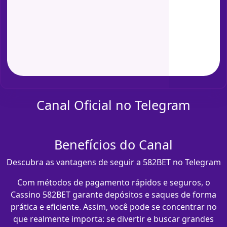
Canal Oficial no Telegram
Benefícios do Canal
Descubra as vantagens de seguir a 582BET no Telegram
Com métodos de pagamento rápidos e seguros, o
Cassino 582BET garante depósitos e saques de forma
prática e eficiente. Assim, você pode se concentrar no
que realmente importa: se divertir e buscar grandes