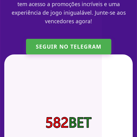
tem acesso a promoções incríveis e uma
experiência de jogo inigualável. Junte-se aos
vencedores agora!
SEGUIR NO TELEGRAM