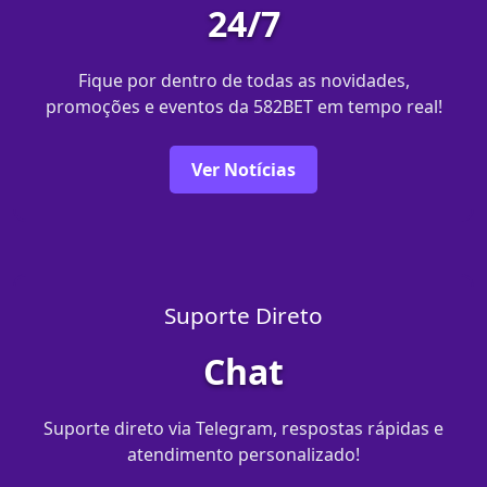
24/7
Fique por dentro de todas as novidades,
promoções e eventos da 582BET em tempo real!
Ver Notícias
Suporte Direto
Chat
Suporte direto via Telegram, respostas rápidas e
atendimento personalizado!