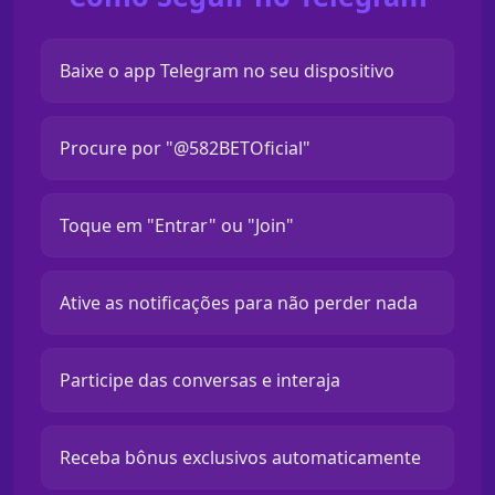
Baixe o app Telegram no seu dispositivo
Procure por "@582BETOficial"
Toque em "Entrar" ou "Join"
Ative as notificações para não perder nada
Participe das conversas e interaja
Receba bônus exclusivos automaticamente