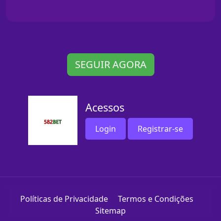
SEGUIR AGORA
Acessos
Login
Registrar-se
Políticas de Privacidade
Termos e Condições
Sitemap